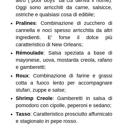
altro ("poor boys" da cui deriva il nome).
Oggi sono arricchiti da carne, salsicce,
ostriche e qualsiasi cosa di edibile;
Pralines
: Combinazione di zucchero di
cannella e noci spesso arricchita da altri
ingredienti. E' forse il dolce più
caratteristico di New Orleans;
Rémoulade
: Salsa speziata a base di
mayonese, uova, mostarda creola, rafano
e gamberetti;
Roux
: Combinazione di farine e grassi
cotta a fuoco lento per accompagnare
stufari, zuppe e salse;
Shrimp Creole
: Gamberetti in salsa di
pomodoro con cipolle, peperoni e sedano;
Tasso
: Caratteristico prosciutto affumicato
e stagionato in pepe rosso.