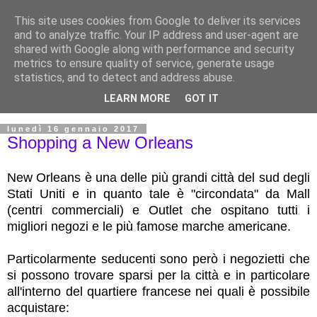
This site uses cookies from Google to deliver its services
and to analyze traffic. Your IP address and user-agent are
shared with Google along with performance and security
metrics to ensure quality of service, generate usage
statistics, and to detect and address abuse.
LEARN MORE
GOT IT
lunedì 16 gennaio 2017
Shopping a New Orleans
New Orleans è una delle più grandi città del sud degli
Stati Uniti e in quanto tale è "circondata" da Mall
(centri commerciali) e Outlet che ospitano tutti i
migliori negozi e le più famose marche americane.
Particolarmente seducenti sono però i negozietti che
si possono trovare sparsi per la città e in particolare
all'interno del quartiere francese nei quali è possibile
acquistare: